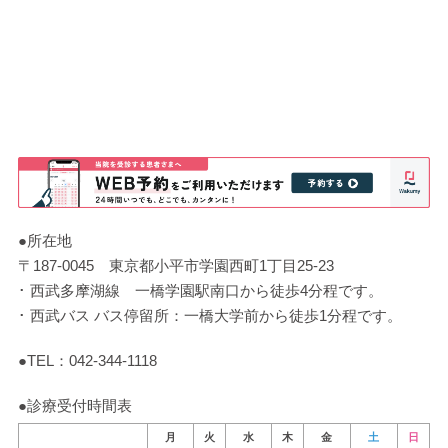
●所在地
〒187-0045
東京都小平市学園西町1丁目25-23
･ 西武多摩湖線 一橋学園駅南口から徒歩4分程です。
･ 西武バス バス停留所：一橋大学前から徒歩1分程です。
●TEL：
042-344-1118
●診療受付時間表
月
火
水
木
金
土
日