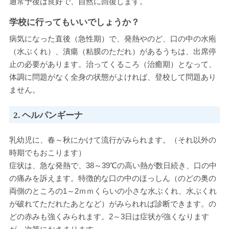
通常予後は良好で、自然に回復します。
学校に行ってもいいでしょうか？
病気になった直後（急性期）で、発熱やのど、口の中の水疱
（水ぶくれ）、潰瘍（粘膜のただれ）があるうちは、出席停
止の必要があります。治ってくるころ（治癒期）となって、
体調に問題がなく全身の状態がよければ、登校して問題あり
ません。
2. ヘルパンギーナ
乳幼児に、春～秋にかけて流行がみられます。（それ以外の
時期でもおこります）
症状は、急な発熱で、38～39℃の高い熱が数日続き、口の中
の痛みを訴えます。特徴的な口の中のほっしん（のどの奥の
両側のところの1～2ｍｍくらいの小さな水ぶくれ、水ぶくれ
が破れてただれたあとなど）がみられれば診断できます。の
どの赤みも強くみられます。2～3日は症状が強くなります