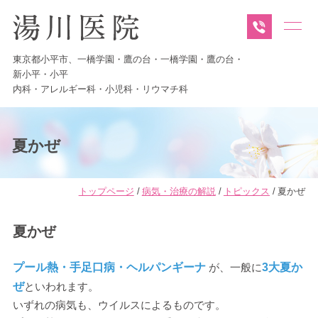
東京都小平市、
一橋学園・
鷹の台・
一橋学園・
鷹の台・
新小平・
小平
内科・
アレルギー科・
小児科・
リウマチ科
夏かぜ
トップページ
病気・治療の解説
トピックス
夏かぜ
夏かぜ
プール熱・手足口病・ヘルパンギーナ
が、一般に
3大夏か
ぜ
といわれます。
いずれの病気も、ウイルスによるものです。