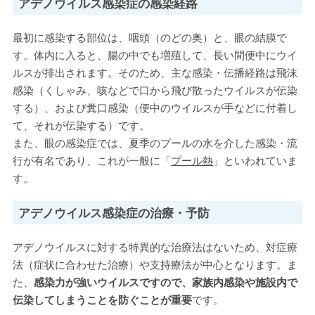
アデノウイルス感染症の感染経路
最初に感染する部位は、咽頭（のどの奥）と、眼の結膜で
す。体内に入ると、腸の中でも増殖して、長い間便中にウイ
ルスが排出されます。そのため、主な感染・伝播経路は飛沫
感染（くしゃみ、咳などで口から飛び散ったウイルスが伝染
する）、および糞口感染（便中のウイルスが手などに付着し
て、それが伝染する）です。
また、眼の感染症では、夏季のプールの水を介した感染・流
行が有名であり、これが一般に「
プール熱
」といわれていま
す。
アデノウイルス感染症の治療・予防
アデノウイルスに対する特異的な治療法はないため、対症療
法（症状に合わせた治療）や支持療法が中心となります。ま
た、
感染力が強いウイルスですので、家族内感染や施設内で
伝染してしまうことを防ぐことが重要
です。