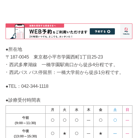
●所在地
〒187-0045
東京都小平市学園西町1丁目25-23
･ 西武多摩湖線 一橋学園駅南口から徒歩4分程です。
･ 西武バス バス停留所：一橋大学前から徒歩1分程です。
●TEL：
042-344-1118
●診療受付時間表
月
火
水
木
金
土
日
午前
〇
〇
〇
―
〇
〇
―
(9:00～11:30)
午後
〇
★
〇
―
★
―
―
(13:00～15:30)