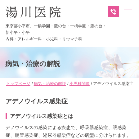
東京都小平市、
一橋学園・
鷹の台・
一橋学園・
鷹の台・
新小平・
小平
内科・
アレルギー科・
小児科・
リウマチ科
病気・治療の解説
トップページ
病気・治療の解説
小児科関連
アデノウイルス感染症
アデノウイルス感染症
アデノウイルス感染症とは
デノウイルスの感染による疾患で、呼吸器感染症、眼感染
症、腸管感染症、泌尿器感染症などの病型に分けられます。